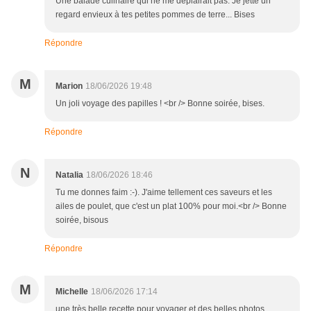
Une balade culinaire qui ne me déplairait pas. Je jette un
regard envieux à tes petites pommes de terre... Bises
Répondre
M
Marion
18/06/2026 19:48
Un joli voyage des papilles ! <br /> Bonne soirée, bises.
Répondre
N
Natalia
18/06/2026 18:46
Tu me donnes faim :-). J'aime tellement ces saveurs et les
ailes de poulet, que c'est un plat 100% pour moi.<br /> Bonne
soirée, bisous
Répondre
M
Michelle
18/06/2026 17:14
une très belle recette pour voyager et des belles photos