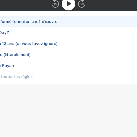
nsformé l’ennui en chef-d’œuvre
 DayZ
 a 13 ans (et vous l'avez ignoré)
e (littéralement)
im Rayan
 toutes les règles
s les jeux vidéo
us choquant de Rockstar ? - Le scandale BULLY
e plus moche de Steam
du RÊVE tourne au CAUCHEMAR
pendant 8 heures