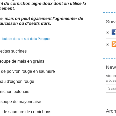
t du cornichon aigre doux dont on utilise la
nement.
nne, mais on peut également l'agrémenter de
Suiv
aucisson ou d'oeufs durs.
etites sucrines
 soupe de mais en grains
News
e de poivron rouge en saumure
Abonne
article
eau d'oignon rouge
Email
rnichon polonais
 à soupe de mayonnaise
Arch
pe de saumure de cornichons