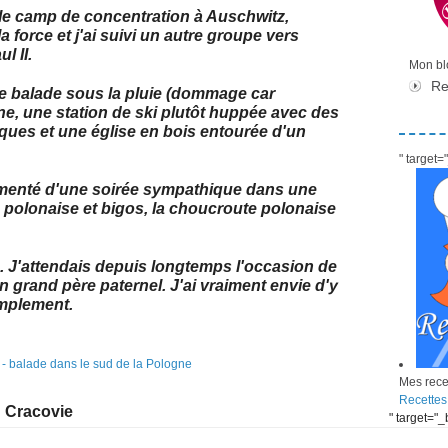
é le camp de concentration à Auschwitz,
a force et j'ai suivi un autre groupe vers
l II.
Mon blo
Re
ne balade sous la pluie (dommage car
ne, une station de ski plutôt huppée avec des
iques et une église en bois entourée d'un
" target
émenté d'une soirée sympathique dans une
polonaise et bigos, la choucroute polonaise
. J'attendais depuis longtemps l'occasion de
n grand père paternel. J'ai vraiment envie d'y
amplement.
Mes recet
Recettes
Cracovie
" target="