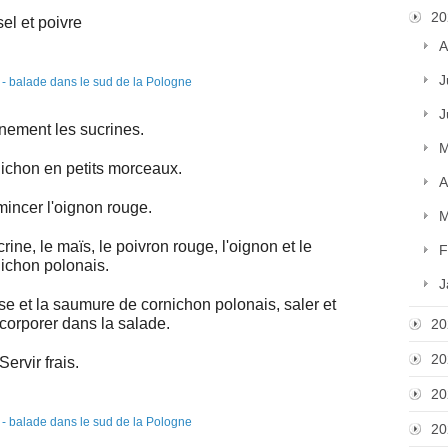
20
sel et poivre
A
J
J
inement les sucrines.
M
ichon en petits morceaux.
A
mincer l'oignon rouge.
M
ine, le maïs, le poivron rouge, l'oignon et le
F
ichon polonais.
J
 et la saumure de cornichon polonais, saler et
incorporer dans la salade.
20
20
Servir frais.
20
20