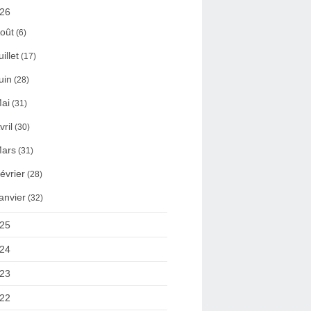
26
oût
(6)
uillet
(17)
uin
(28)
ai
(31)
vril
(30)
ars
(31)
évrier
(28)
anvier
(32)
25
24
23
22