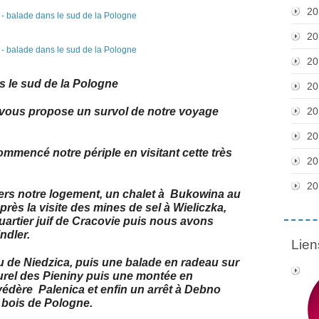
20
20
20
 le sud de la Pologne
20
e vous propose un survol de notre voyage
20
20
ommencé notre périple en visitant cette très
20
20
rs notre logement, un chalet à Bukowina au
rès la visite des mines de sel à Wieliczka,
rtier juif de Cracovie puis nous avons
ndler.
Lien
eau de Niedzica, puis une balade en radeau sur
turel des Pieniny puis une montée en
védère Palenica et enfin un arrêt à Debno
en bois de Pologne.