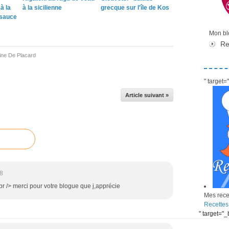
à la
à la sicilienne
grecque sur l'île de Kos
 sauce
Mon blo
Re
ine De Placard
" target
Article suivant »
8
e<br /> merci pour votre blogue que j,apprécie
Mes recet
Recettes
" target="