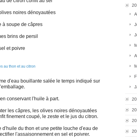
au de citron confit au sel
20
olives noires dénoyautées
A
re à soupe de câpres
J
J
es brins de persil
M
sel et poivre
A
M
F
me d'eau bouillante salée le temps indiqué sur
l'emballage.
J
en conservant l'huile à part.
20
20
uter les câpres, les olives noires dénoyautées
it finement coupé, le zeste et le jus du citron.
20
e d'huile du thon et une petite louche d'eau de
20
ctifier l'assaisonnement en sel et poivrer.