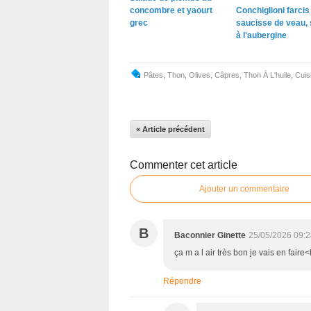
concombre et yaourt
Conchiglioni farcis 
grec
saucisse de veau,
à l'aubergine
Pâtes
,
Thon
,
Olives
,
Câpres
,
Thon À L'huile
,
Cuis
« Article précédent
Commenter cet article
Ajouter un commentaire
B
Baconnier Ginette
25/05/2026 09:2
ça m a l air très bon je vais en fair
Répondre