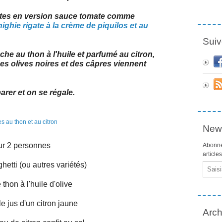
entes en version sauce tomate comme
ighie rigate à la crème de piquilos et au
Suiv
he au thon à l'huile et parfumé au citron,
ques olives noires et des câpres viennent
parer et on se régale.
News
r 2 personnes
Abonne
article
hetti (ou autres variétés)
Email
 thon à l'huile d'olive
le jus d'un citron jaune
Arch