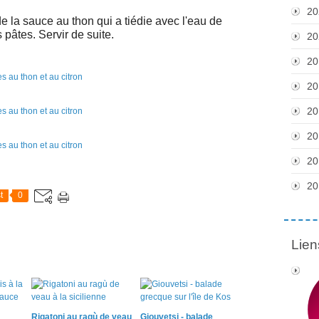
20
de la sauce au thon qui a tiédie avec l'eau de
 pâtes. Servir de suite.
20
20
20
20
20
20
20
t
0
Lien
Rigatoni au ragù de veau
Giouvetsi - balade