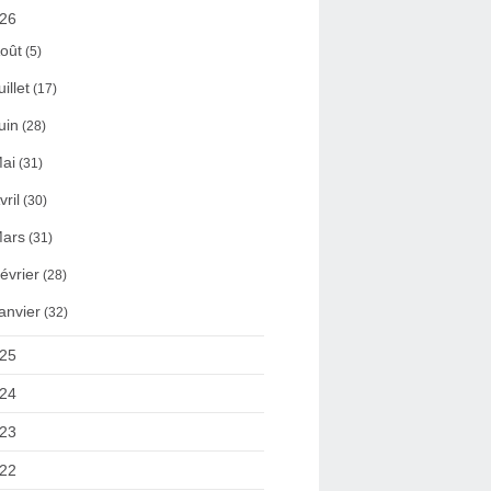
26
oût
(5)
uillet
(17)
uin
(28)
ai
(31)
vril
(30)
ars
(31)
évrier
(28)
anvier
(32)
25
24
23
22