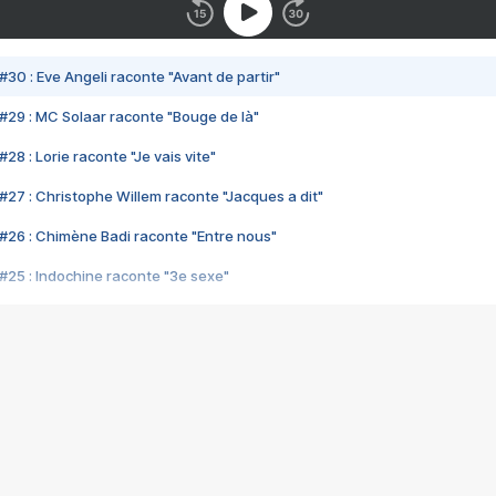
#30 : Eve Angeli raconte "Avant de partir"
#29 : MC Solaar raconte "Bouge de là"
28 : Lorie raconte "Je vais vite"
#27 : Christophe Willem raconte "Jacques a dit"
#26 : Chimène Badi raconte "Entre nous"
#25 : Indochine raconte "3e sexe"
#24 : Zaho raconte "C'est chelou"
#23 : Patrick Bruel raconte "Au café des délices"
#22 : Kyo raconte "Le chemin"
#21 : Nolwenn Leroy raconte "Cassé"
#20 : Patrick Hernandez raconte "Born to be alive"