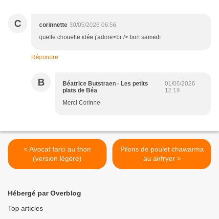
C
corinnette
30/05/2026 06:56
quelle chouette idée j'adore<br /> bon samedi
Répondre
B
Béatrice Butstraen - Les petits
01/06/2026
plats de Béa
12:19
Merci Corinne
< Avocat farci au thon
Pilons de poulet chawarma
(version légère)
au airfryer >
Hébergé par Overblog
Top articles