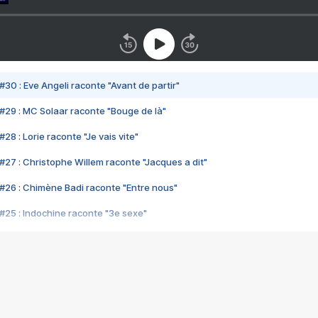
#30 : Eve Angeli raconte "Avant de partir"
#29 : MC Solaar raconte "Bouge de là"
28 : Lorie raconte "Je vais vite"
#27 : Christophe Willem raconte "Jacques a dit"
#26 : Chimène Badi raconte "Entre nous"
#25 : Indochine raconte "3e sexe"
#24 : Zaho raconte "C'est chelou"
#23 : Patrick Bruel raconte "Au café des délices"
#22 : Kyo raconte "Le chemin"
#21 : Nolwenn Leroy raconte "Cassé"