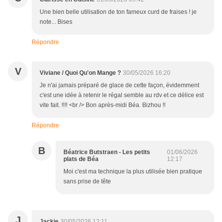
Une bien belle utilisation de ton fameux curd de fraises ! je
note... Bises
Répondre
V
Viviane / Quoi Qu'on Mange ?
30/05/2026 16:20
Je n'ai jamais préparé de glace de cette façon, évidemment
c'est une idée à retenir le régal semble au rdv et ce délice est
vite fait. !!!! <br /> Bon après-midi Béa. Bizhou !!
Répondre
B
Béatrice Butstraen - Les petits
01/06/2026
plats de Béa
12:17
Moi c'est ma technique la plus utilisée bien pratique
sans prise de tête
J
Jackie
30/05/2026 12:11