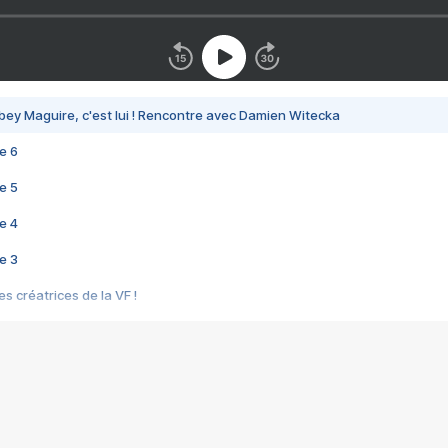
bey Maguire, c'est lui ! Rencontre avec Damien Witecka
e 6
e 5
e 4
e 3
s créatrices de la VF !
e 2
e 1
e Mektoub My Love arrive enfin ! Rencontre avec Shaïn Boumedine et Sal
i : après Toni en famille