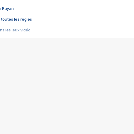
im Rayan
 toutes les règles
s les jeux vidéo
us choquant de Rockstar ? - Le scandale BULLY
e plus moche de Steam
du RÊVE tourne au CAUCHEMAR
pendant 8 heures
it… à tort
umiliés par un jeu vidéo
ire - Final Fantasy 8
ti un empire - Age of Empires
story DOFUS