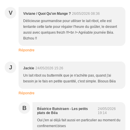
V
Viviane / Quoi Qu'on Mange ?
26/05/2026 08:36
Délicieuse gourmandise pour utiliser le lait ribot, elle est
tentante cette tarte pour régaler l'heure du goûter, le dessert
aussi avec quelques freizh !!!<br /> Agréable journée Béa.
Bizhou !!
Répondre
J
Jackie
24/05/2026 15:26
Un lait ribot ou buttermilk que je n'achète pas, quand j'ai
besoin je le fais en petite quantité, c'est simple. Bisous Béa
Répondre
B
Béatrice Butstraen - Les petits
24/05/2026
plats de Béa
19:14
Oui j'en ai déjà fait aussi en particulier au moment du
confinement.bises