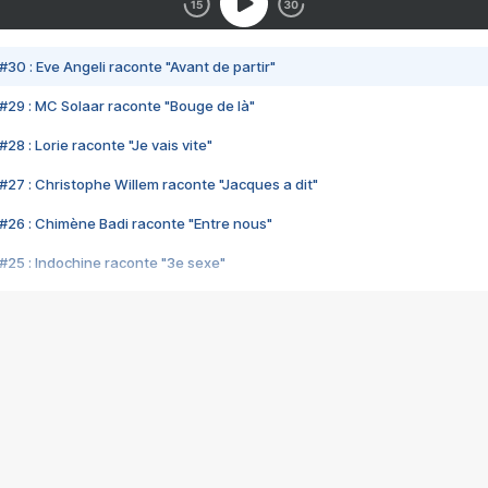
#30 : Eve Angeli raconte "Avant de partir"
#29 : MC Solaar raconte "Bouge de là"
28 : Lorie raconte "Je vais vite"
#27 : Christophe Willem raconte "Jacques a dit"
#26 : Chimène Badi raconte "Entre nous"
#25 : Indochine raconte "3e sexe"
#24 : Zaho raconte "C'est chelou"
#23 : Patrick Bruel raconte "Au café des délices"
#22 : Kyo raconte "Le chemin"
#21 : Nolwenn Leroy raconte "Cassé"
#20 : Patrick Hernandez raconte "Born to be alive"