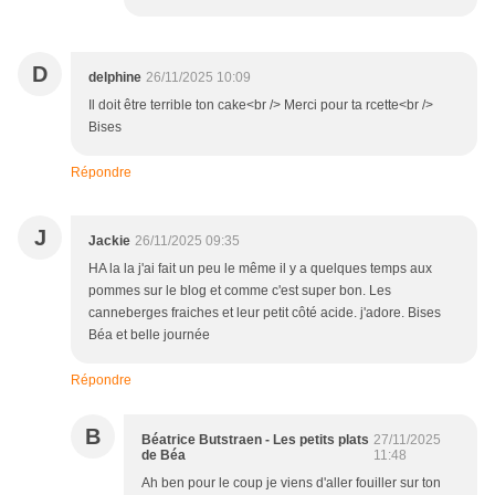
D
delphine
26/11/2025 10:09
Il doit être terrible ton cake<br /> Merci pour ta rcette<br />
Bises
Répondre
J
Jackie
26/11/2025 09:35
HA la la j'ai fait un peu le même il y a quelques temps aux
pommes sur le blog et comme c'est super bon. Les
canneberges fraiches et leur petit côté acide. j'adore. Bises
Béa et belle journée
Répondre
B
Béatrice Butstraen - Les petits plats
27/11/2025
de Béa
11:48
Ah ben pour le coup je viens d'aller fouiller sur ton