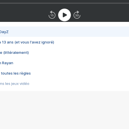
 DayZ
 a 13 ans (et vous l'avez ignoré)
e (littéralement)
im Rayan
 toutes les règles
s les jeux vidéo
us choquant de Rockstar ? - Le scandale BULLY
e plus moche de Steam
du RÊVE tourne au CAUCHEMAR
pendant 8 heures