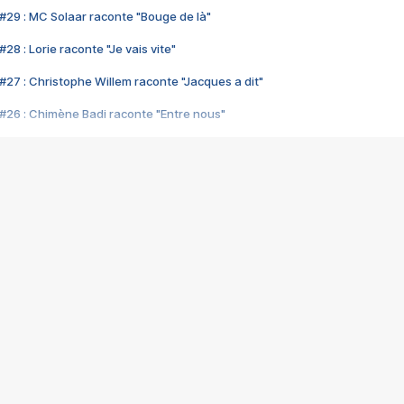
#29 : MC Solaar raconte "Bouge de là"
28 : Lorie raconte "Je vais vite"
#27 : Christophe Willem raconte "Jacques a dit"
#26 : Chimène Badi raconte "Entre nous"
#25 : Indochine raconte "3e sexe"
#24 : Zaho raconte "C'est chelou"
#23 : Patrick Bruel raconte "Au café des délices"
#22 : Kyo raconte "Le chemin"
#21 : Nolwenn Leroy raconte "Cassé"
#20 : Patrick Hernandez raconte "Born to be alive"
#19 : Lorie raconte "Près de moi"
#18 : Michael Jones raconte "A nos actes manqués" (avec Jean-Jacque