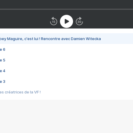
bey Maguire, c'est lui ! Rencontre avec Damien Witecka
e 6
e 5
e 4
e 3
s créatrices de la VF !
e 2
e 1
e Mektoub My Love arrive enfin ! Rencontre avec Shaïn Boumedine et Sal