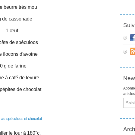
e beurre très mou
g de cassonade
Suiv
1 œuf
pâte de spéculoos
e flocons d'avoine
0 g de farine
ère à café de levure
News
Abonne
pépites de chocolat
article
Email
Arch
fer le four à 180°c.