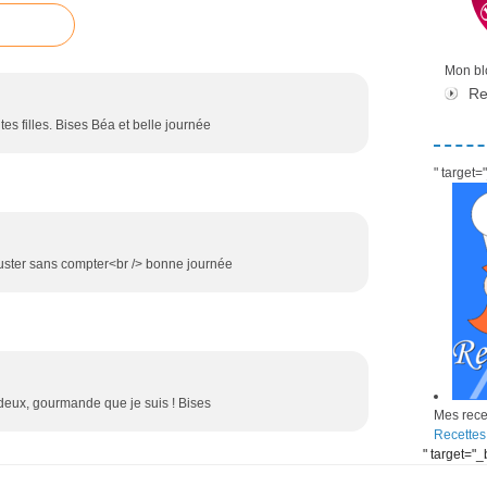
Mon blo
Re
tes filles. Bises Béa et belle journée
" target
ster sans compter<br /> bonne journée
 deux, gourmande que je suis ! Bises
Mes recet
Recettes
" target="