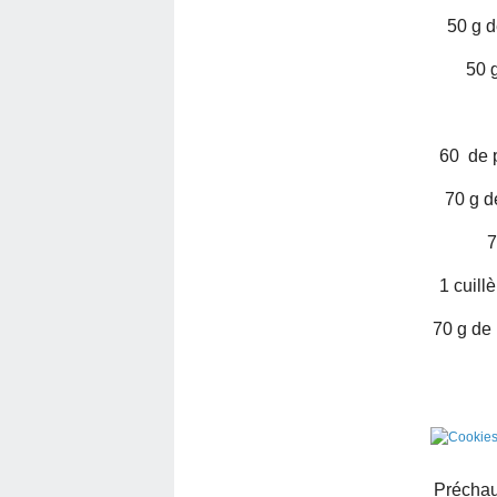
50 g d
50 
60 de 
70 g d
7
1 cuill
70 g de 
Préchauf