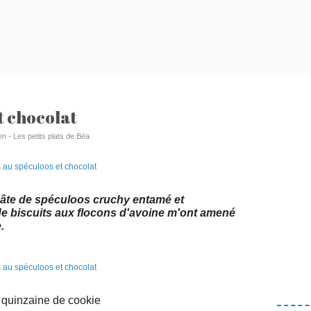
t chocolat
en - Les petits plats de Béa
pâte de spéculoos cruchy entamé et
 de biscuits aux flocons d'avoine m'ont amené
.
 quinzaine de cookie