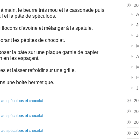
20
à main, le beurre très mou et la cassonade puis
A
uf et la pâte de spéculoos.
J
es flocons d'avoine et mélanger à la spatule.
J
orant les pépites de chocolat.
M
époser la pâte sur une plaque garnie de papier
A
n en les espaçant.
M
 et laisser refroidir sur une grille.
F
ns une boite hermétique.
J
20
20
20
20