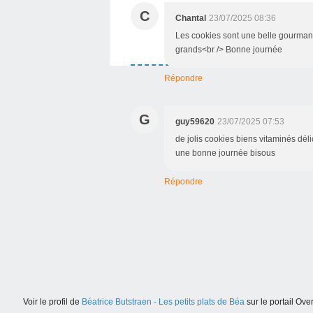
C
Chantal
23/07/2025 08:36
Les cookies sont une belle gourmandi
grands<br /> Bonne journée
Répondre
G
guy59620
23/07/2025 07:53
de jolis cookies biens vitaminés dél
une bonne journée bisous
Répondre
Voir le profil de
Béatrice Butstraen - Les petits plats de Béa
sur le portail Ove