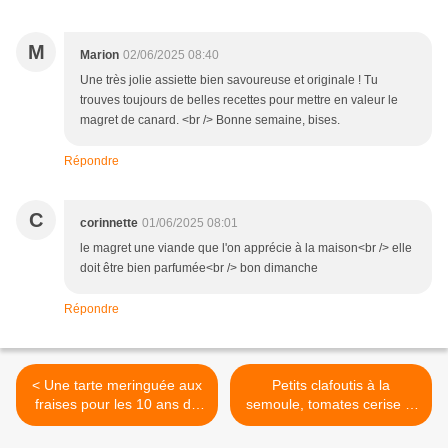
M
Marion
02/06/2025 08:40
Une très jolie assiette bien savoureuse et originale ! Tu
trouves toujours de belles recettes pour mettre en valeur le
magret de canard. <br /> Bonne semaine, bises.
Répondre
C
corinnette
01/06/2025 08:01
le magret une viande que l'on apprécie à la maison<br /> elle
doit être bien parfumée<br /> bon dimanche
Répondre
< Une tarte meringuée aux
Petits clafoutis à la
fraises pour les 10 ans du
semoule, tomates cerise et
blog.
billes de mozzarella >