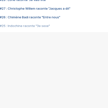
#27 : Christophe Willem raconte "Jacques a dit"
#26 : Chimène Badi raconte "Entre nous"
#25 : Indochine raconte "3e sexe"
#24 : Zaho raconte "C'est chelou"
#23 : Patrick Bruel raconte "Au café des délices"
#22 : Kyo raconte "Le chemin"
#21 : Nolwenn Leroy raconte "Cassé"
#20 : Patrick Hernandez raconte "Born to be alive"
#19 : Lorie raconte "Près de moi"
#18 : Michael Jones raconte "A nos actes manqués" (avec Jean-Jacque
#17 : Khaled raconte "Aïcha"
#16 : Corneille raconte "Parce qu'on vient de loin"