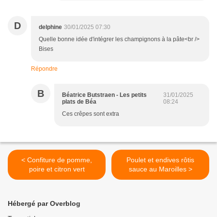
D
delphine
30/01/2025 07:30
Quelle bonne idée d'intégrer les champignons à la pâte<br />
Bises
Répondre
B
Béatrice Butstraen - Les petits
31/01/2025
plats de Béa
08:24
Ces crêpes sont extra
< Confiture de pomme,
Poulet et endives rôtis
poire et citron vert
sauce au Maroilles >
Hébergé par Overblog