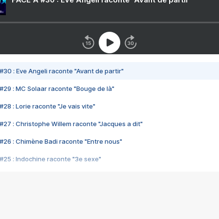
#30 : Eve Angeli raconte "Avant de partir"
#29 : MC Solaar raconte "Bouge de là"
28 : Lorie raconte "Je vais vite"
#27 : Christophe Willem raconte "Jacques a dit"
#26 : Chimène Badi raconte "Entre nous"
#25 : Indochine raconte "3e sexe"
#24 : Zaho raconte "C'est chelou"
#23 : Patrick Bruel raconte "Au café des délices"
#22 : Kyo raconte "Le chemin"