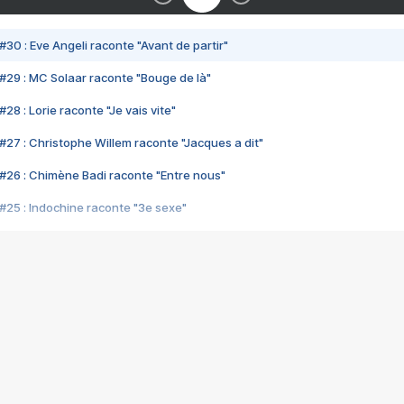
#30 : Eve Angeli raconte "Avant de partir"
#29 : MC Solaar raconte "Bouge de là"
28 : Lorie raconte "Je vais vite"
#27 : Christophe Willem raconte "Jacques a dit"
#26 : Chimène Badi raconte "Entre nous"
#25 : Indochine raconte "3e sexe"
#24 : Zaho raconte "C'est chelou"
#23 : Patrick Bruel raconte "Au café des délices"
#22 : Kyo raconte "Le chemin"
#21 : Nolwenn Leroy raconte "Cassé"
#20 : Patrick Hernandez raconte "Born to be alive"
#19 : Lorie raconte "Près de moi"