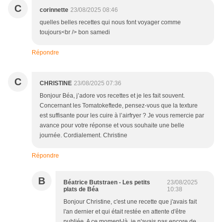
C
corinnette
23/08/2025 08:46
quelles belles recettes qui nous font voyager comme
toujours<br /> bon samedi
Répondre
C
CHRISTINE
23/08/2025 07:36
Bonjour Béa, j’adore vos recettes et je les fait souvent.
Concernant les Tomatokeftede, pensez-vous que la texture
est suffisante pour les cuire à l’airfryer ? Je vous remercie par
avance pour votre réponse et vous souhaite une belle
journée. Cordialement. Christine
Répondre
B
Béatrice Butstraen - Les petits
23/08/2025
plats de Béa
10:38
Bonjour Christine, c'est une recette que j'avais fait
l'an dernier et qui était restée en attente d'être
publiée. A ce moment-là, je n'avais pas encore de