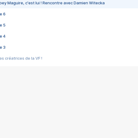
bey Maguire, c'est lui ! Rencontre avec Damien Witecka
e 6
e 5
e 4
e 3
s créatrices de la VF !
e 2
e 1
e Mektoub My Love arrive enfin ! Rencontre avec Shaïn Boumedine et Sal
i : après Toni en famille
elle réalise le bouleversant Dites lui que je l'aime
ais ! Rencontre autour de Vie privée de Rebecca Zlotowski
 de Marguerite, Grave... Rencontre avec Ella Rumpf