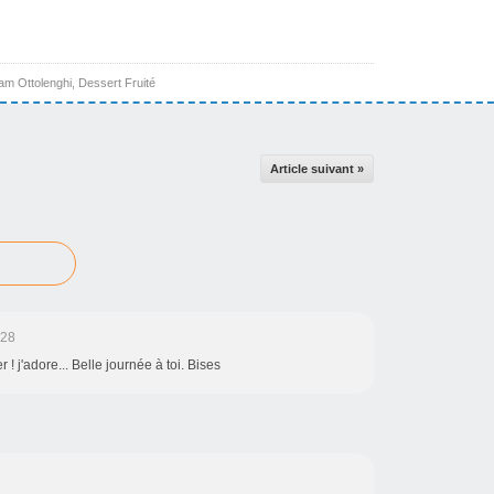
am Ottolenghi
,
Dessert Fruité
Article suivant »
:28
 ! j'adore... Belle journée à toi. Bises