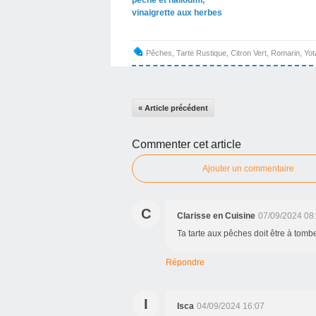
vinaigrette aux herbes
Pêches
,
Tarte Rustique
,
Citron Vert
,
Romarin
,
Yot
« Article précédent
Commenter cet article
Ajouter un commentaire
C
Clarisse en Cuisine
07/09/2024 08
Ta tarte aux pêches doit être à tomber
Répondre
I
Isca
04/09/2024 16:07