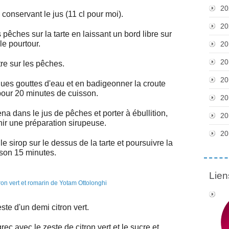
20
conservant le jus (11 cl pour moi).
20
s pêches sur la tarte en laissant un bord libre sur
le pourtour.
20
20
tre sur les pêches.
20
ues gouttes d'eau et en badigeonner la croute
pour 20 minutes de cuisson.
20
a dans le jus de pêches et porter à ébullition,
20
nir une préparation sirupeuse.
20
e sirop sur le dessus de la tarte et poursuivre la
son 15 minutes.
Lien
ste d'un demi citron vert.
ec avec le zeste de citron vert et le sucre et