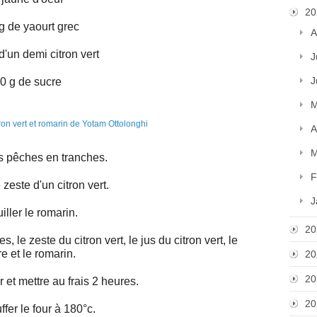
20
g de yaourt grec
A
d'un demi citron vert
J
J
0 g de sucre
M
A
M
s pêches en tranches.
F
 zeste d'un citron vert.
J
uiller le romarin.
20
le zeste du citron vert, le jus du citron vert, le
e et le romarin.
20
20
r et mettre au frais 2 heures.
20
fer le four à 180°c.