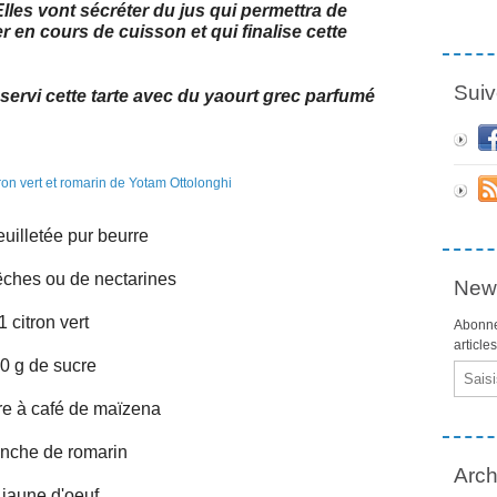
Elles vont sécréter du jus qui permettra de
 en cours de cuisson et qui finalise cette
Suiv
ai servi cette tarte avec du yaourt grec parfumé
euilletée pur beurre
êches ou de nectarines
News
1 citron vert
Abonne
article
0 g de sucre
Email
ère à café de maïzena
anche de romarin
Arch
 jaune d'oeuf