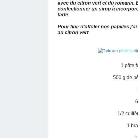
avec du citron vert et du romarin. 
confectionner un sirop à incorporer
tarte.
Pour finir d'affoler nos papilles j'
au citron vert.
1 pâte f
500 g de p
6
1/2 cuill
1 br
1