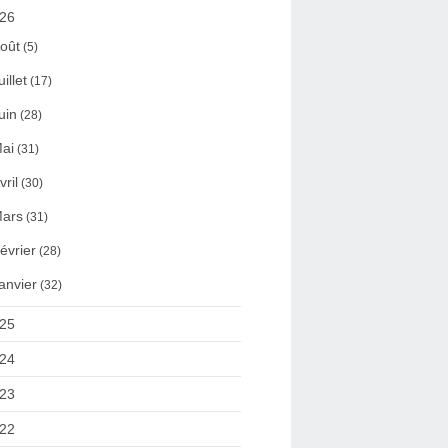
26
oût
(5)
uillet
(17)
uin
(28)
ai
(31)
vril
(30)
ars
(31)
évrier
(28)
anvier
(32)
25
24
23
22