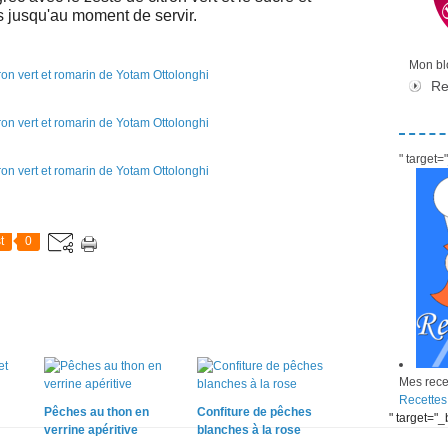
is jusqu'au moment de servir.
Mon blo
Re
" target
t
0
Mes recet
Recettes
Pêches au thon en
Confiture de pêches
" target="
verrine apéritive
blanches à la rose