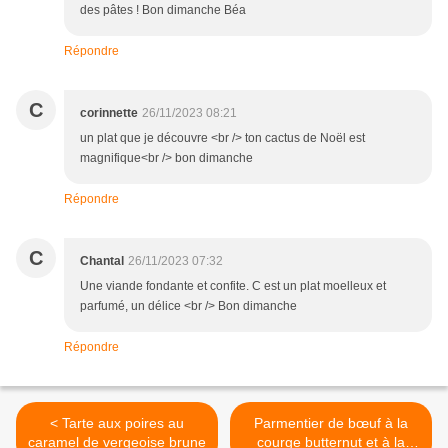
des pâtes ! Bon dimanche Béa
Répondre
C
corinnette
26/11/2023 08:21
un plat que je découvre <br /> ton cactus de Noël est
magnifique<br /> bon dimanche
Répondre
C
Chantal
26/11/2023 07:32
Une viande fondante et confite. C est un plat moelleux et
parfumé, un délice <br /> Bon dimanche
Répondre
< Tarte aux poires au
Parmentier de bœuf à la
caramel de vergeoise brune
courge butternut et à la