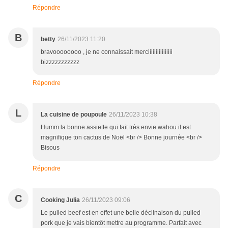
Répondre
B
betty
26/11/2023 11:20
bravoooooooo , je ne connaissait merciiiiiiiiiiiiiiii
bizzzzzzzzzzz
Répondre
L
La cuisine de poupoule
26/11/2023 10:38
Humm la bonne assiette qui fait très envie wahou il est
magnifique ton cactus de Noël <br /> Bonne journée <br />
Bisous
Répondre
C
Cooking Julia
26/11/2023 09:06
Le pulled beef est en effet une belle déclinaison du pulled
pork que je vais bientôt mettre au programme. Parfait avec