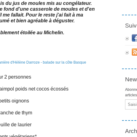
ais du jus de moules mis au congélateur.
le fond d'une casserole de moules et d'en
 me fallait. Pour le reste j'ai fait à ma
fumé et bien agréable à déguster.
Suiv
blement étoilée au Michelin.
r 2 personnes
News
aimpol poids net cocos écossés
Abonne
article
petits oignons
Email
ranche de thym
euille de laurier
Arch
ents végétariens*