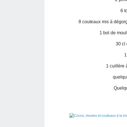
6 t
8 couteaux mis à dégorge
1 bol de moul
30 cl
1
1 cuillère 
quelque
Quelqu