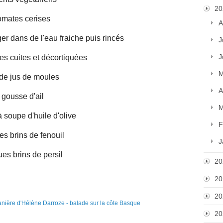
20
omates cerises
A
r dans de l'eau fraiche puis rincés
J
J
es cuites et décortiquées
M
 de jus de moules
A
 gousse d'ail
M
à soupe d'huile d'olive
F
s brins de fenouil
J
es brins de persil
20
20
20
20