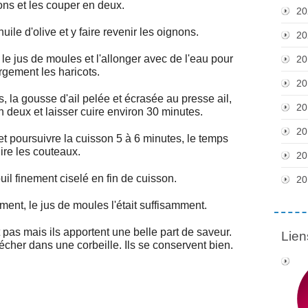
ons et les couper en deux.
20
ile d'olive et y faire revenir les oignons.
20
le jus de moules et l'allonger avec de l'eau pour
20
argement les haricots.
20
ts, la gousse d'ail pelée et écrasée au presse ail,
20
 deux et laisser cuire environ 30 minutes.
20
et poursuivre la cuisson 5 à 6 minutes, le temps
ire les couteaux.
20
ouil finement ciselé en fin de cuisson.
20
ment, le jus de moules l'était suffisamment.
pas mais ils apportent une belle part de saveur.
Lien
écher dans une corbeille. Ils se conservent bien.