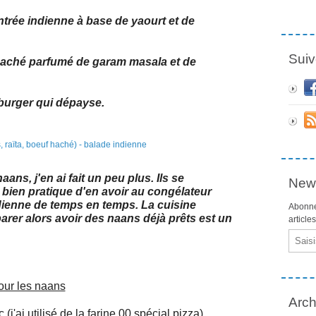
ntrée indienne à base de yaourt et de
Suiv
 haché parfumé de garam masala et de
 burger qui dépayse.
ans, j'en ai fait un peu plus. Ils se
News
s bien pratique d'en avoir au congélateur
ndienne de temps en temps. La cuisine
Abonne
arer alors avoir des naans déjà prêts est un
article
Email
our les naans
Arch
(j'ai utilisé de la farine 00 spécial pizza).