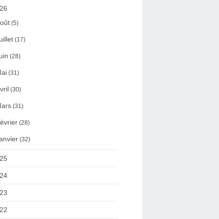
26
oût
(5)
uillet
(17)
uin
(28)
ai
(31)
vril
(30)
ars
(31)
évrier
(28)
anvier
(32)
25
24
23
22