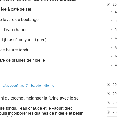
20
lère à café de sel
A
e levure du boulanger
J
cl d'eau chaude
J
M
t (brassé ou yaourt grec)
A
 de beurre fondu
M
café de graines de nigelle
F
J
20
20
ni du crochet mélanger la farine avec le sel.
20
rre fondu, l'eau chaude et le yaourt grec.
20
is incorporer les graines de nigelle et pétrir