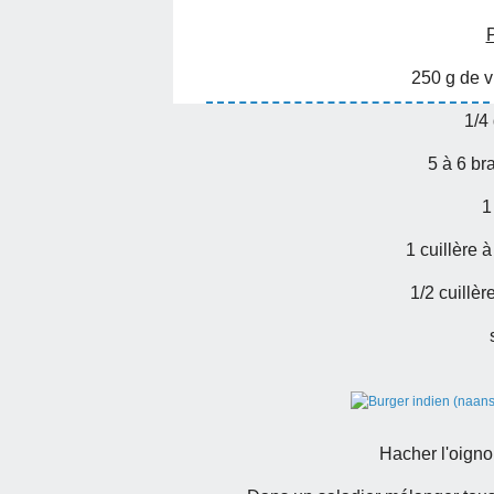
P
250 g de 
1/4
5 à 6 br
1
1 cuillère 
1/2 cuillèr
Hacher l'oigno