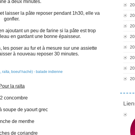
une à deux minutes.
20
 et laisser la pâte reposer pendant 1h30, elle va
20
gonfler.
20
 ajoutant un peu de farine si la pâte est trop
rouleau en gardant une bonne épaisseur.
20
20
s, les poser au fur et à mesure sur une assiette
laisser à nouveau reposer 30 minutes.
20
20
20
Pour la raïta
/2 concombre
Lien
 à soupe de yaourt grec
anche de menthe
ches de coriandre