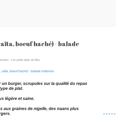
aïta, boeuf haché) - balade
tstraen - Les petits plats de Béa
r un burger, scrupules sur la qualité du repas
type de plat.
us légère et saine.
 aux graines de nigelle, des naans plus
rgers.