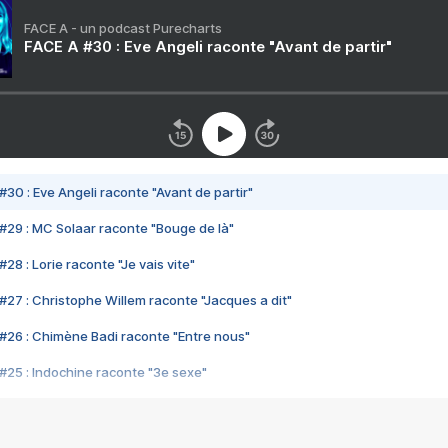
FACE A - un podcast Purecharts
FACE A #30 : Eve Angeli raconte "Avant de partir"
#30 : Eve Angeli raconte "Avant de partir"
#29 : MC Solaar raconte "Bouge de là"
28 : Lorie raconte "Je vais vite"
#27 : Christophe Willem raconte "Jacques a dit"
#26 : Chimène Badi raconte "Entre nous"
#25 : Indochine raconte "3e sexe"
#24 : Zaho raconte "C'est chelou"
#23 : Patrick Bruel raconte "Au café des délices"