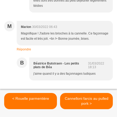
elles sont très bonnes au petit déjeuner légèrement
tiédies
M
Marion
30/03/2022 06:43
Magnifique ! J'adore les brioches à la cannelle. Ce façonnage
est facile et très joli. <br /> Bonne journée, bises.
Répondre
B
Béatrice Butstraen - Les petits
31/03/2022
plats de Béa
18:13
j'aime quand il y a des façonnages ludiques
< Rouelle parmentière
Cannelloni farcis au pulled
pork >