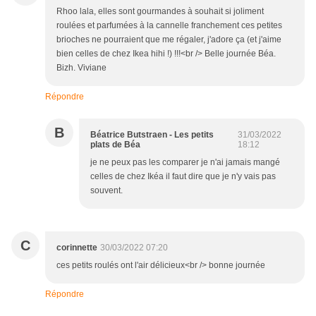
Rhoo lala, elles sont gourmandes à souhait si joliment
roulées et parfumées à la cannelle franchement ces petites
brioches ne pourraient que me régaler, j'adore ça (et j'aime
bien celles de chez Ikea hihi !) !!!<br /> Belle journée Béa.
Bizh. Viviane
Répondre
B
Béatrice Butstraen - Les petits
31/03/2022
plats de Béa
18:12
je ne peux pas les comparer je n'ai jamais mangé
celles de chez Ikéa il faut dire que je n'y vais pas
souvent.
C
corinnette
30/03/2022 07:20
ces petits roulés ont l'air délicieux<br /> bonne journée
Répondre