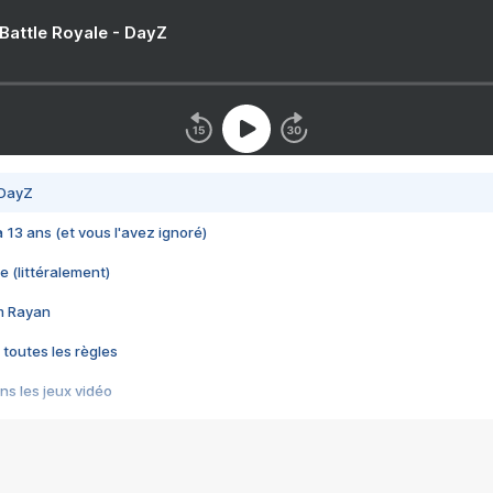
 Battle Royale - DayZ
 DayZ
 a 13 ans (et vous l'avez ignoré)
e (littéralement)
im Rayan
 toutes les règles
s les jeux vidéo
us choquant de Rockstar ? - Le scandale BULLY
e plus moche de Steam