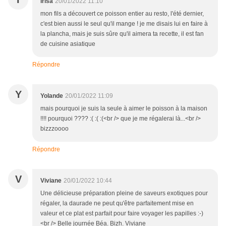
irisa
20/01/2022 11:10
mon fils a découvert ce poisson entier au resto, l'été dernier,
c'est bien aussi le seul qu'il mange ! je me disais lui en faire à
la plancha, mais je suis sûre qu'il aimera ta recette, il est fan
de cuisine asiatique
Répondre
Y
Yolande
20/01/2022 11:09
mais pourquoi je suis la seule à aimer le poisson à la maison
!!!! pourquoi ???? :( :( :(<br /> que je me régalerai là...<br />
bizzzoooo
Répondre
V
Viviane
20/01/2022 10:44
Une délicieuse préparation pleine de saveurs exotiques pour
régaler, la daurade ne peut qu'être parfaitement mise en
valeur et ce plat est parfait pour faire voyager les papilles :-)
<br /> Belle journée Béa. Bizh. Viviane