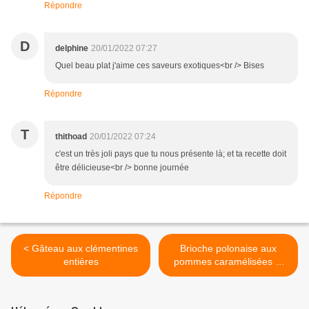
Répondre
D
delphine
20/01/2022 07:27
Quel beau plat j'aime ces saveurs exotiques<br /> Bises
Répondre
T
thithoad
20/01/2022 07:24
c'est un très joli pays que tu nous présente là; et ta recette doit
être délicieuse<br /> bonne journée
Répondre
< Gâteau aux clémentines
Brioche polonaise aux
entières
pommes caramélisées et
aux noix >