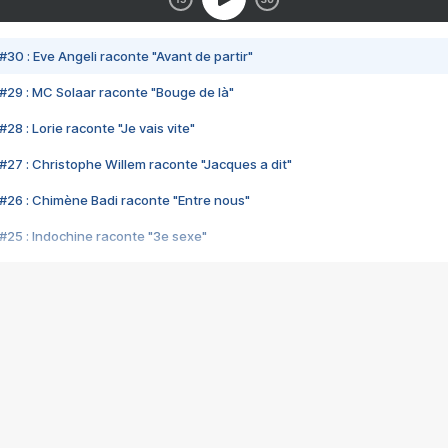
#30 : Eve Angeli raconte "Avant de partir"
#29 : MC Solaar raconte "Bouge de là"
28 : Lorie raconte "Je vais vite"
#27 : Christophe Willem raconte "Jacques a dit"
#26 : Chimène Badi raconte "Entre nous"
#25 : Indochine raconte "3e sexe"
#24 : Zaho raconte "C'est chelou"
#23 : Patrick Bruel raconte "Au café des délices"
#22 : Kyo raconte "Le chemin"
#21 : Nolwenn Leroy raconte "Cassé"
#20 : Patrick Hernandez raconte "Born to be alive"