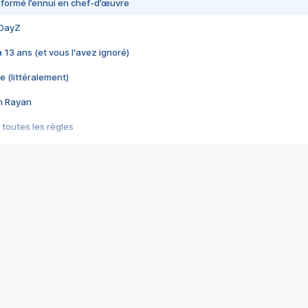
nsformé l’ennui en chef-d’œuvre
 DayZ
 a 13 ans (et vous l'avez ignoré)
e (littéralement)
im Rayan
 toutes les règles
s les jeux vidéo
us choquant de Rockstar ? - Le scandale BULLY
e plus moche de Steam
du RÊVE tourne au CAUCHEMAR
pendant 8 heures
it… à tort
umiliés par un jeu vidéo