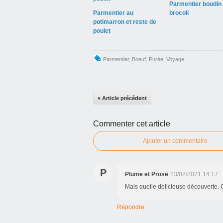
Parmentier boudin 
Parmentier au
brocoli
potimarron et reste de
poulet
Parmentier
,
Boeuf
,
Purée
,
Voyage
« Article précédent
Commenter cet article
Ajouter un commentaire
P
Plume et Prose
23/02/2021 14:17
Mais quelle délicieuse découverte. C
Répondre