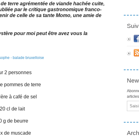
de terre agrémentée de viande hachée cuite,
ubliée par le critique gastronomique franco-
enir de celle de sa tante Momo, une amie de
Suiv
stère pour moi peut être avez vous la
r 2 personnes
News
de pommes de terre
Abonne
lère à café de sel
article
Email
20 cl de lait
0 g de beurre
Arch
ix de muscade