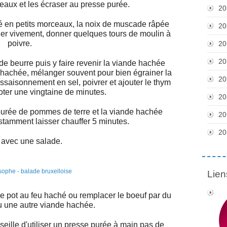
eaux et les écraser au presse purée.
20
pé en petits morceaux, la noix de muscade râpée
20
ger vivement, donner quelques tours de moulin à
poivre.
20
20
de beurre puis y faire revenir la viande hachée
nt hachée, mélanger souvent pour bien égrainer la
20
l'assaisonnement en sel, poivrer et ajouter le thym
oter une vingtaine de minutes.
20
urée de pommes de terre et la viande hachée
20
tamment laisser chauffer 5 minutes.
20
 avec une salade.
Lien
de pot au feu haché ou remplacer le boeuf par du
u une autre viande hachée.
seille d'utiliser un presse purée à main pas de