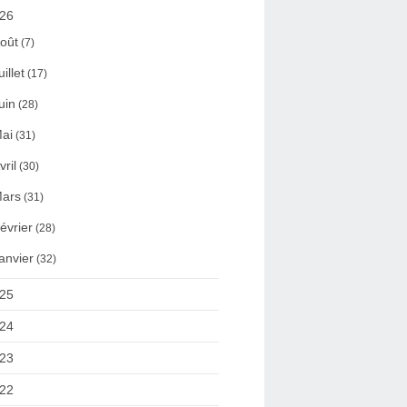
26
oût
(7)
uillet
(17)
uin
(28)
ai
(31)
vril
(30)
ars
(31)
évrier
(28)
anvier
(32)
25
24
23
22