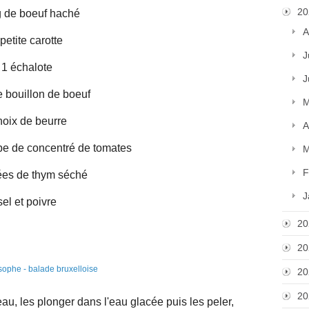
20
g de boeuf haché
A
petite carotte
J
1 échalote
J
e bouillon de boeuf
M
noix de beurre
A
upe de concentré de tomates
M
F
ées de thym séché
J
sel et poivre
20
20
20
20
au, les plonger dans l'eau glacée puis les peler,