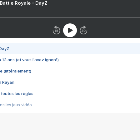
 Battle Royale - DayZ
 DayZ
 a 13 ans (et vous l'avez ignoré)
e (littéralement)
im Rayan
 toutes les règles
s les jeux vidéo
us choquant de Rockstar ? - Le scandale BULLY
e plus moche de Steam
du RÊVE tourne au CAUCHEMAR