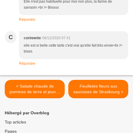
Elle n'est pas habituelle pour moi non plus, la farine de
sarrasin.<br /> Bisous
Répondre
C
corinnette
08/12/2020 07:41
elle est si belle cette tarte c'est vrai qu'elle fait très envie<br />
bises
Répondre
< Salade chaude de
Feuilletés fleurs aux
pommes de terre et jeunes
saucisses de Strasbourg >
pousses de chou kalé
Hébergé par Overblog
Top articles
Pages