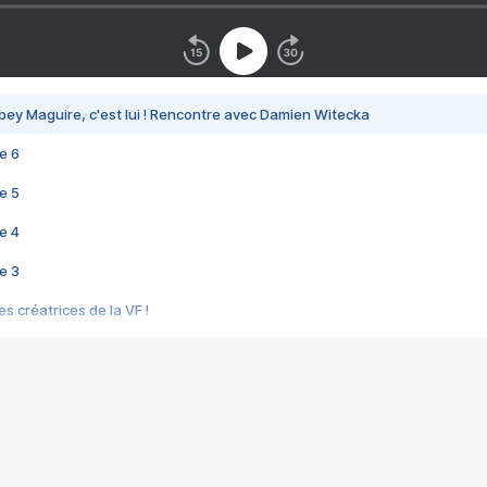
bey Maguire, c'est lui ! Rencontre avec Damien Witecka
e 6
e 5
e 4
e 3
s créatrices de la VF !
e 2
e 1
e Mektoub My Love arrive enfin ! Rencontre avec Shaïn Boumedine et Sal
i : après Toni en famille