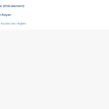
e (littéralement)
im Rayan
 toutes les règles
s les jeux vidéo
us choquant de Rockstar ? - Le scandale BULLY
e plus moche de Steam
du RÊVE tourne au CAUCHEMAR
pendant 8 heures
it… à tort
umiliés par un jeu vidéo
ire - Final Fantasy 8
ti un empire - Age of Empires