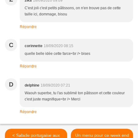
zika
18/09/2020 09:09
C'est joli c'est petits pâtissons, on n'en trouve pas de cette
taille ici, dommage, bisou
Répondre
C
corinnette
18/09/2020 08:15
quelle belle idée cette farce<br /> bises
Répondre
D
delphine
18/09/2020 07:21
Waouh superbe, tu l'as sublimé ton pâtisson et cette couleur
c'est juste magnifique<br /> Merci
Répondre
< Salade portugaise aux
Un menu pour ce week end