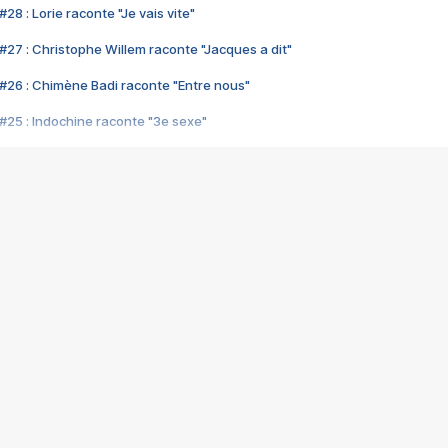
28 : Lorie raconte "Je vais vite"
#27 : Christophe Willem raconte "Jacques a dit"
#26 : Chimène Badi raconte "Entre nous"
#25 : Indochine raconte "3e sexe"
#24 : Zaho raconte "C'est chelou"
#23 : Patrick Bruel raconte "Au café des délices"
#22 : Kyo raconte "Le chemin"
#21 : Nolwenn Leroy raconte "Cassé"
#20 : Patrick Hernandez raconte "Born to be alive"
#19 : Lorie raconte "Près de moi"
#18 : Michael Jones raconte "A nos actes manqués" (avec Jean-Jacque
#17 : Khaled raconte "Aïcha"
#16 : Corneille raconte "Parce qu'on vient de loin"