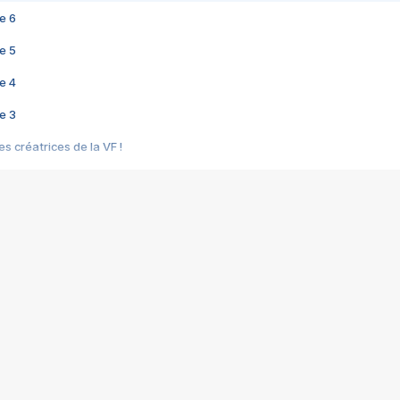
e 6
e 5
e 4
e 3
s créatrices de la VF !
e 2
e 1
e Mektoub My Love arrive enfin ! Rencontre avec Shaïn Boumedine et Sal
i : après Toni en famille
elle réalise le bouleversant Dites lui que je l'aime
ais ! Rencontre autour de Vie privée de Rebecca Zlotowski
 de Marguerite, Grave... Rencontre avec Ella Rumpf