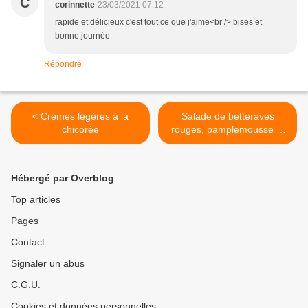
C
corinnette
23/03/2021 07:12
rapide et délicieux c'est tout ce que j'aime<br /> bises et
bonne journée
Répondre
< Crèmes légères à la
Salade de betteraves
chicorée
rouges, pamplemousse et
chèvre frais >
Hébergé par Overblog
Top articles
Pages
Contact
Signaler un abus
C.G.U.
Cookies et données personnelles