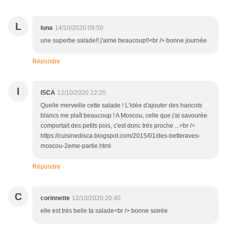
L
luna
14/10/2020 09:50
une superbe salade!! j'aime beaucoup!!<br /> bonne journée
Répondre
I
ISCA
12/10/2020 22:20
Quelle merveille cette salade ! L'idée d'ajouter des haricots
blancs me plaît beaucoup ! A Moscou, celle que j'ai savourée
comportait des petits pois, c'est donc très proche ...<br />
https://cuisinedisca.blogspot.com/2015/01/des-betteraves-
moscou-2eme-partie.html
Répondre
C
corinnette
12/10/2020 20:40
elle est très belle ta salade<br /> bonne soirée