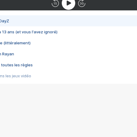
 DayZ
 a 13 ans (et vous l'avez ignoré)
e (littéralement)
im Rayan
 toutes les règles
s les jeux vidéo
us choquant de Rockstar ? - Le scandale BULLY
e plus moche de Steam
du RÊVE tourne au CAUCHEMAR
pendant 8 heures
it… à tort