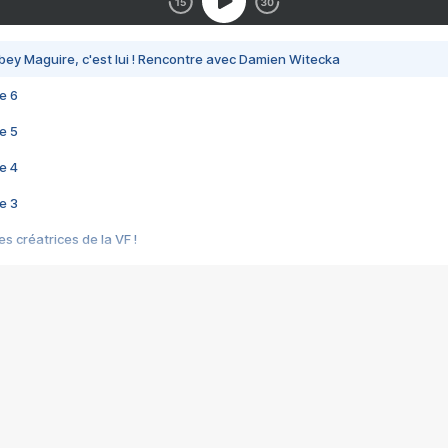
bey Maguire, c'est lui ! Rencontre avec Damien Witecka
e 6
e 5
e 4
e 3
s créatrices de la VF !
e 2
e 1
e Mektoub My Love arrive enfin ! Rencontre avec Shaïn Boumedine et Sal
i : après Toni en famille
elle réalise le bouleversant Dites lui que je l'aime