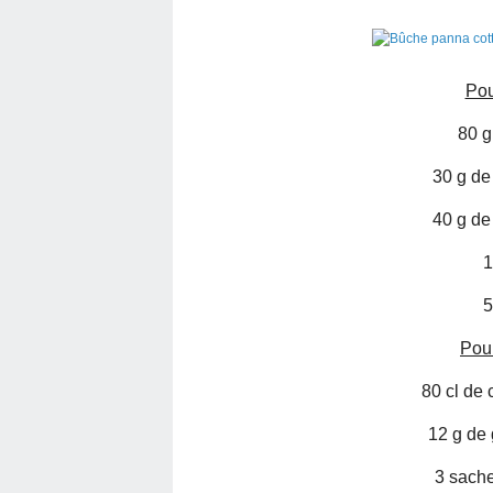
Pou
80 g
30 g de
40 g de
1
5
Pour
80 cl de 
12 g de 
3 sache