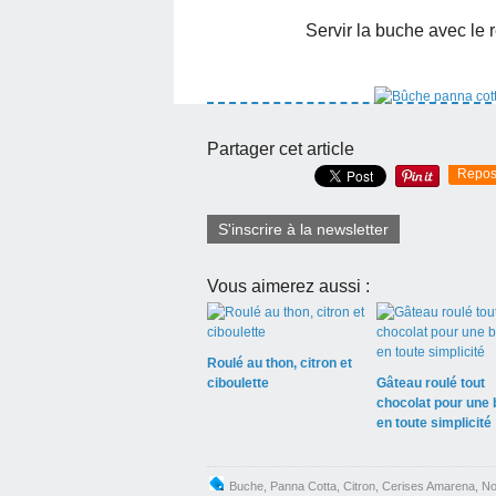
Servir la buche avec le 
Partager cet article
Repos
S'inscrire à la newsletter
Vous aimerez aussi :
Roulé au thon, citron et
ciboulette
Gâteau roulé tout
chocolat pour une
en toute simplicité
Buche
,
Panna Cotta
,
Citron
,
Cerises Amarena
,
No