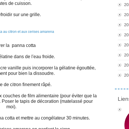
tes de cuisson.
20
froidir sur une grille.
20
20
20
20
er la panna cotta
20
latine dans de l'eau froide.
20
cre vanille puis incorporer la gélatine égouttée,
nt pour bien la dissoudre.
20
te de citron finement râpé.
 couches de film alimentaire (pour éviter que la
Lien
 Poser le tapis de décoration (matelassé pour
moi).
na cotta et mettre au congélateur 30 minutes.