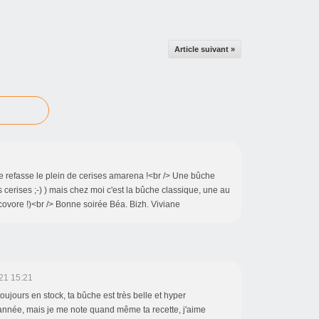
Article suivant »
 je refasse le plein de cerises amarena !<br /> Une bûche
 cerises ;-) ) mais chez moi c'est la bûche classique, une au
covore !)<br /> Bonne soirée Béa. Bizh. Viviane
21 15:21
toujours en stock, ta bûche est très belle et hyper
 année, mais je me note quand même ta recette, j'aime