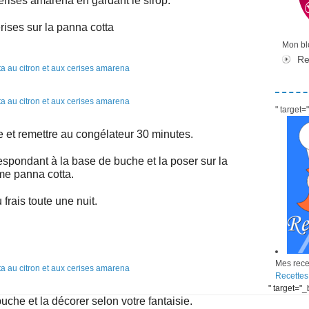
cerises amarena en gardant le sirop.
rises sur la panna cotta
Mon blo
Re
" target
e et remettre au congélateur 30 minutes.
respondant à la base de buche et la poser sur la
me panna cotta.
 frais toute une nuit.
Mes recet
Recettes
" target="
che et la décorer selon votre fantaisie.