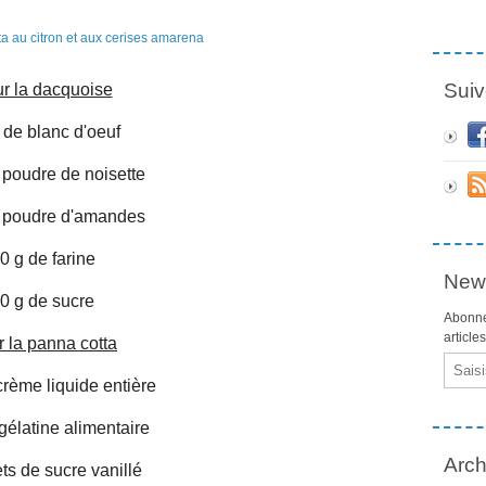
Suiv
r la dacquoise
 de blanc d'oeuf
 poudre de noisette
 poudre d'amandes
0 g de farine
News
0 g de sucre
Abonne
article
 la panna cotta
Email
crème liquide entière
gélatine alimentaire
Arch
ts de sucre vanillé