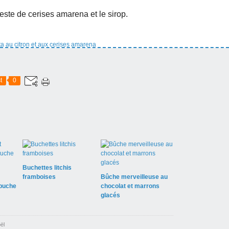
reste de cerises amarena et le sirop.
t
0
Buchettes litchis
framboises
Bûche merveilleuse au
 buche
chocolat et marrons
glacés
ël