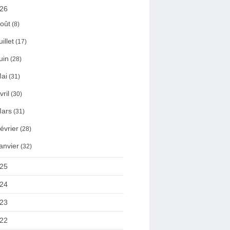
26
oût
(8)
uillet
(17)
uin
(28)
ai
(31)
vril
(30)
ars
(31)
évrier
(28)
anvier
(32)
25
24
23
22