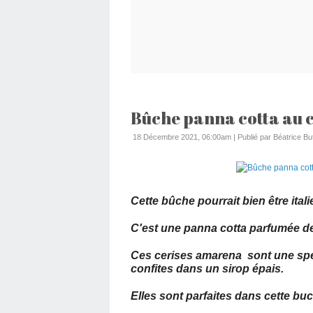
Bûche panna cotta au c
18 Décembre 2021, 06:00am
|
Publié par Béatrice Bu
Cette bûche pourrait bien être itali
C'est une panna cotta parfumée de 
Ces cerises amarena sont une spéc
confites dans un sirop épais.
Elles sont parfaites dans cette b