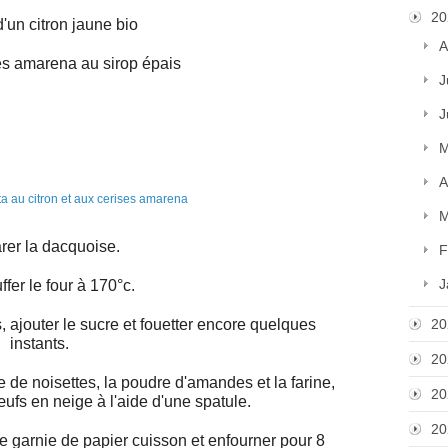
20
d'un citron jaune bio
A
es amarena au sirop épais
J
J
M
A
M
rer la dacquoise.
F
J
fer le four à 170°c.
, ajouter le sucre et fouetter encore quelques
20
instants.
20
de noisettes, la poudre d'amandes et la farine,
20
œufs en neige à l'aide d'une spatule.
20
ue garnie de papier cuisson et enfourner pour 8