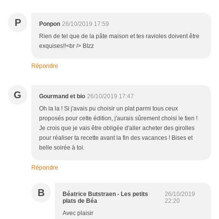
P
Ponpon
26/10/2019 17:59
Rien de tel que de la pâte maison et tes ravioles doivent être
exquises!!<br /> BIzz
Répondre
G
Gourmand et bio
26/10/2019 17:47
Oh la la ! Si j'avais pu choisir un plat parmi tous ceux
proposés pour cette édition, j'aurais sûrement choisi le tien !
Je crois que je vais être obligée d'aller acheter des girolles
pour réaliser ta recette avant la fin des vacances ! Bises et
belle soirée à toi.
Répondre
B
Béatrice Butstraen - Les petits
26/10/2019
plats de Béa
22:20
Avec plaisir