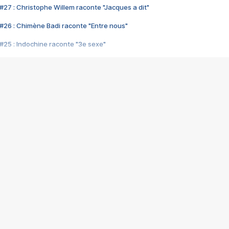
#27 : Christophe Willem raconte "Jacques a dit"
#26 : Chimène Badi raconte "Entre nous"
#25 : Indochine raconte "3e sexe"
#24 : Zaho raconte "C'est chelou"
#23 : Patrick Bruel raconte "Au café des délices"
#22 : Kyo raconte "Le chemin"
#21 : Nolwenn Leroy raconte "Cassé"
#20 : Patrick Hernandez raconte "Born to be alive"
#19 : Lorie raconte "Près de moi"
#18 : Michael Jones raconte "A nos actes manqués" (avec Jean-Jacque
#17 : Khaled raconte "Aïcha"
#16 : Corneille raconte "Parce qu'on vient de loin"
#15 : Indochine raconte "L'aventurier"