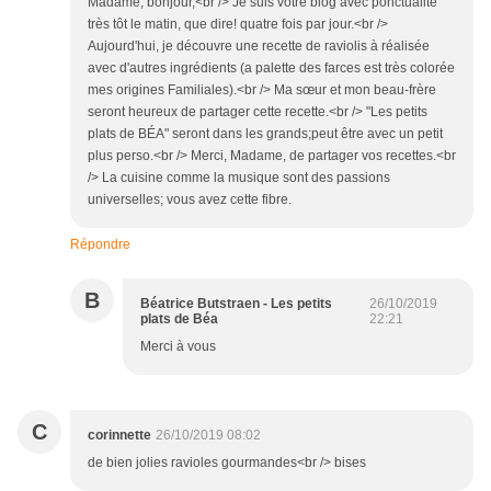
Madame, bonjour,<br /> Je suis votre blog avec ponctualité
très tôt le matin, que dire! quatre fois par jour.<br />
Aujourd'hui, je découvre une recette de raviolis à réalisée
avec d'autres ingrédients (a palette des farces est très colorée
mes origines Familiales).<br /> Ma sœur et mon beau-frère
seront heureux de partager cette recette.<br /> "Les petits
plats de BÉA" seront dans les grands;peut être avec un petit
plus perso.<br /> Merci, Madame, de partager vos recettes.<br
/> La cuisine comme la musique sont des passions
universelles; vous avez cette fibre.
Répondre
B
Béatrice Butstraen - Les petits
26/10/2019
plats de Béa
22:21
Merci à vous
C
corinnette
26/10/2019 08:02
de bien jolies ravioles gourmandes<br /> bises