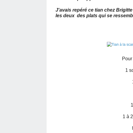
J'avais repéré ce tian chez Brigitt
les deux des plats qui se ressemble
Pour
1 s
1
1 à 