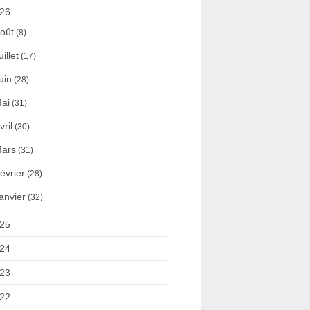
26
oût
(8)
uillet
(17)
uin
(28)
ai
(31)
vril
(30)
ars
(31)
évrier
(28)
anvier
(32)
25
24
23
22