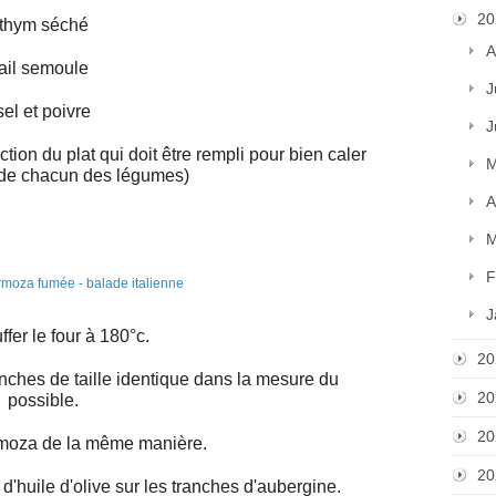
20
thym séché
A
ail semoule
J
sel et poivre
J
tion du plat qui doit être rempli pour bien caler
M
 de chacun des légumes)
A
M
F
J
fer le four à 180°c.
20
nches de taille identique dans la mesure du
20
possible.
20
rmoza de la même manière.
20
'huile d'olive sur les tranches d'aubergine.