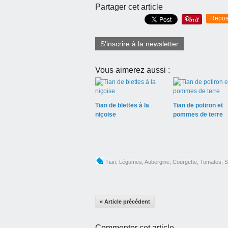
Partager cet article
Repos
S'inscrire à la newsletter
Vous aimerez aussi :
Tian de blettes à la
Tian de potiron et
niçoise
pommes de terre
Tian
,
Légumes
,
Aubergine
,
Courgette
,
Tomates
,
S
« Article précédent
Commenter cet article