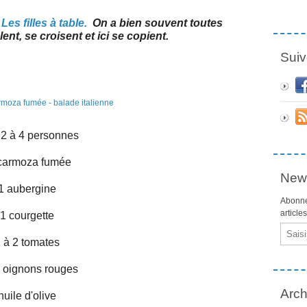
e
Les filles à table.
On a bien souvent toutes
nt, se croisent et ici se copient.
Suiv
 2 à 4 personnes
carmoza fumée
News
1 aubergine
Abonne
article
1 courgette
Email
 à 2 tomates
2 oignons rouges
Arch
huile d'olive