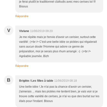
je ferai plutôt le traditionnel clafoutis avec mes cerises lol !!!
Bisous
Répondre
V
Viviane
11/06/2019 09:20
Je me répète mais je t'envie d'avoir un cerisier, surtout cette
variété ;-)<br /> C'est une belle idée ce pickles qui régalerait
sans aucun doute l'Homme qui adore ce genre de
préparation, moi je serais plus rhum arrangé :-) :-)<br />
Agréable journée. Bizh
Répondre
B
Brigitte / Les filles à table
11/06/2019 08:18
Une belle idée ! Je n'ai pas la chance d'avoir un cerisier,
j'aimerais ... mais tes pickles me tentent bien, je vais voir si je
trouve cette variété de cerises, je n'ai vu que des burlat sur les
étals pour l'instant. Bisous