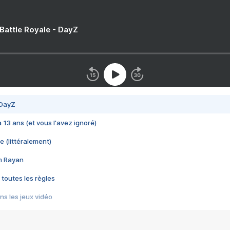
 Battle Royale - DayZ
 DayZ
 a 13 ans (et vous l'avez ignoré)
e (littéralement)
im Rayan
 toutes les règles
s les jeux vidéo
us choquant de Rockstar ? - Le scandale BULLY