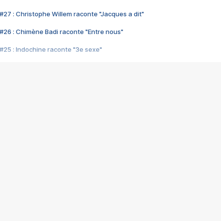
#27 : Christophe Willem raconte "Jacques a dit"
#26 : Chimène Badi raconte "Entre nous"
#25 : Indochine raconte "3e sexe"
#24 : Zaho raconte "C'est chelou"
#23 : Patrick Bruel raconte "Au café des délices"
#22 : Kyo raconte "Le chemin"
#21 : Nolwenn Leroy raconte "Cassé"
#20 : Patrick Hernandez raconte "Born to be alive"
#19 : Lorie raconte "Près de moi"
#18 : Michael Jones raconte "A nos actes manqués" (avec Jean-Jacque
#17 : Khaled raconte "Aïcha"
#16 : Corneille raconte "Parce qu'on vient de loin"