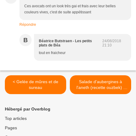
Ces avocats ont un look très gai et frais avec leur belles
couleurs vives, c'est de suite appétissant
Répondre
B
Béatrice Butstraen - Les petits
24/08/2018
plats de Béa
21:10
tout en fraicheur
< Gelée de mûres et de
Salade d'aubergines à
sureau
l'aneth (recette ouzbek) -
Ouzbékistan : Khiva >
Hébergé par Overblog
Top articles
Pages