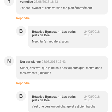
Y
yumelise
23/08/2018 18:43
J'adore l'avocat et cette version me plait énormément !
Répondre
B
Béatrice Butstraen - Les petits
24/08/2018
plats de Béa
21:07
Merci tu t'en régalerai alors
N
Not parisienne
23/08/2018 17:43
Super, c'est vrai que je ne sais pas toujours quoi mettre dans
mes avocats :) bisous !
Répondre
B
Béatrice Butstraen - Les petits
24/08/2018
plats de Béa
21:07
c'est une version qui change et est bien fraiche