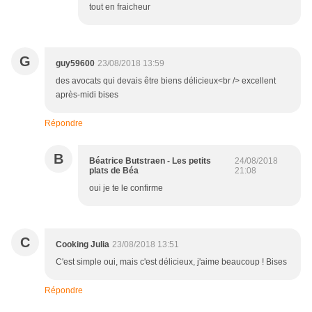
tout en fraicheur
G
guy59600
23/08/2018 13:59
des avocats qui devais être biens délicieux<br /> excellent
après-midi bises
Répondre
B
Béatrice Butstraen - Les petits
24/08/2018
plats de Béa
21:08
oui je te le confirme
C
Cooking Julia
23/08/2018 13:51
C'est simple oui, mais c'est délicieux, j'aime beaucoup ! Bises
Répondre