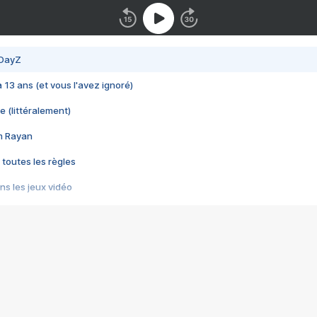
 DayZ
 a 13 ans (et vous l'avez ignoré)
e (littéralement)
im Rayan
 toutes les règles
s les jeux vidéo
us choquant de Rockstar ? - Le scandale BULLY
e plus moche de Steam
du RÊVE tourne au CAUCHEMAR
pendant 8 heures
it… à tort