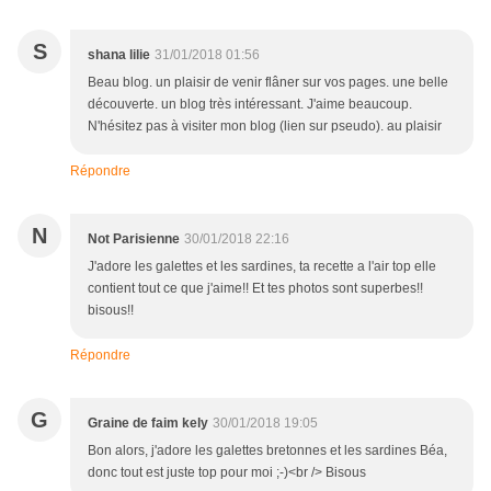
S
shana lilie
31/01/2018 01:56
Beau blog. un plaisir de venir flâner sur vos pages. une belle
découverte. un blog très intéressant. J'aime beaucoup.
N'hésitez pas à visiter mon blog (lien sur pseudo). au plaisir
Répondre
N
Not Parisienne
30/01/2018 22:16
J'adore les galettes et les sardines, ta recette a l'air top elle
contient tout ce que j'aime!! Et tes photos sont superbes!!
bisous!!
Répondre
G
Graine de faim kely
30/01/2018 19:05
Bon alors, j'adore les galettes bretonnes et les sardines Béa,
donc tout est juste top pour moi ;-)<br /> Bisous