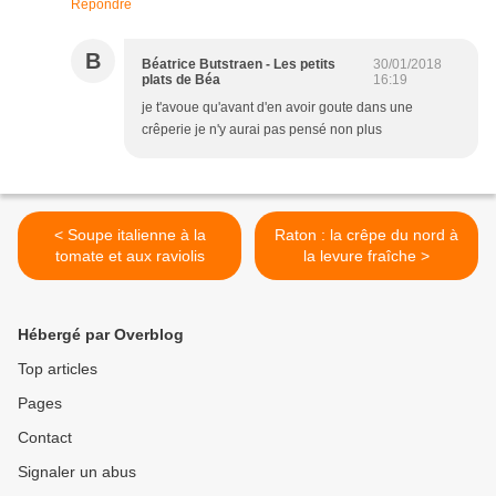
Répondre
B
Béatrice Butstraen - Les petits
30/01/2018
plats de Béa
16:19
je t'avoue qu'avant d'en avoir goute dans une
crêperie je n'y aurai pas pensé non plus
< Soupe italienne à la
Raton : la crêpe du nord à
tomate et aux raviolis
la levure fraîche >
Hébergé par Overblog
Top articles
Pages
Contact
Signaler un abus