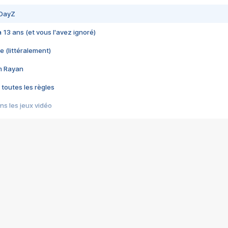
 DayZ
 a 13 ans (et vous l'avez ignoré)
e (littéralement)
im Rayan
 toutes les règles
s les jeux vidéo
us choquant de Rockstar ? - Le scandale BULLY
e plus moche de Steam
du RÊVE tourne au CAUCHEMAR
pendant 8 heures
it… à tort
umiliés par un jeu vidéo