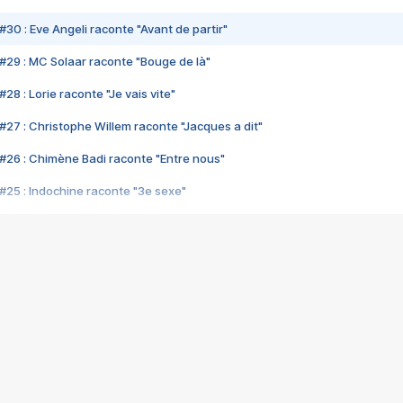
#30 : Eve Angeli raconte "Avant de partir"
#29 : MC Solaar raconte "Bouge de là"
28 : Lorie raconte "Je vais vite"
#27 : Christophe Willem raconte "Jacques a dit"
#26 : Chimène Badi raconte "Entre nous"
#25 : Indochine raconte "3e sexe"
#24 : Zaho raconte "C'est chelou"
#23 : Patrick Bruel raconte "Au café des délices"
#22 : Kyo raconte "Le chemin"
#21 : Nolwenn Leroy raconte "Cassé"
#20 : Patrick Hernandez raconte "Born to be alive"
#19 : Lorie raconte "Près de moi"