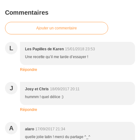
Commentaires
Ajouter un commentaire
L
Les Papilles de Karen
15/01/2018 23:53
Une recette qu’il me tarde d’essayer !
Répondre
J
Josy et Chris
18/09/2017 20:11
hummm ! quel délice :)
Répondre
A
alaro
17/09/2017 21:34
quelle jolie tatin ! merci du partage ^_^