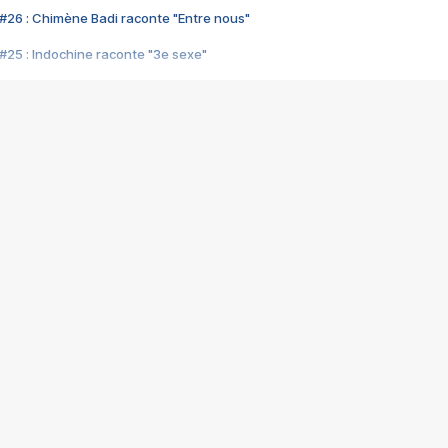
#26 : Chimène Badi raconte "Entre nous"
#25 : Indochine raconte "3e sexe"
#24 : Zaho raconte "C'est chelou"
#23 : Patrick Bruel raconte "Au café des délices"
#22 : Kyo raconte "Le chemin"
#21 : Nolwenn Leroy raconte "Cassé"
#20 : Patrick Hernandez raconte "Born to be alive"
#19 : Lorie raconte "Près de moi"
#18 : Michael Jones raconte "A nos actes manqués" (avec Jean-Jacque
#17 : Khaled raconte "Aïcha"
#16 : Corneille raconte "Parce qu'on vient de loin"
#15 : Indochine raconte "L'aventurier"