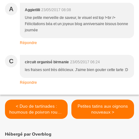
A
Aggietlili
23/05/2017 08:08
Une petite merveille de saveur, le visuel est top !<br />
Félicitations béa et un joyeux blog anniversaire bisous bonne
journée
Répondre
C
circuit organisé birmanie
23/05/2017 06:24
les fraises sont très délicieux. J'aime bien gouter cette tarte :D
Répondre
< Duo de tartinades :
Petites tatins aux oignons
houmous de poivron rouge,
nouveaux >
crème de saumon fumé
Hébergé par Overblog