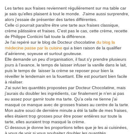
Les tartes aux fraises reviennent régulièrement sur ma table car
je sais qu'elles plaisent à tout le monde. J'aime aussi surprendre,
alors j'essaie de présenter des tartes différentes.
Celle ci pourrait paraître être une tarte aux fraises classique,
crème pâtissière et fraises. C'est pas le cas, cette crème, recette
de Philippe Conticini fait toute la différence.
Je l'ai repéré sur le blog de Docteur chocolatine
du blog la
médecine passe par la cuisine
qui a bien raison de la qualifier
d'aérienne, soyeuse et surtout gouteuse.
Elle demande un peu d'organisation, il faut s'y prendre plusieurs
jours à l'avance, le temps de laisser infuser la vanille dans le lait,
puis le temps de laisser la crème se reposer pour bien la
réveiller le lendemain en la fouettant. Elle est pourtant bien facile
à réaliser.
J'ai suivi les quantités proposées par Docteur Chocolatine, mais
j'aurais du doubler les ingrédients, car finalement je n'en ai pas
eu assez pour garnir toute ma tarte. Qu'a cela ne tienne j'ai
masqué ce manque avec de grosses fraises au centre de la tarte.
Mon autre souci de dernière minute a été la taille de mes fraises,
elles étaient trop grosses pour être poser entières sur toute la
tarte, elles auraient trop masqué la crème.
Ci dessous je donne les proportions telles que je les ai cuisinées,
à vous de voir si vous souhaitez doubler les quantités.