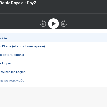
 Battle Royale - DayZ
 DayZ
 a 13 ans (et vous l'avez ignoré)
e (littéralement)
im Rayan
 toutes les règles
s les jeux vidéo
us choquant de Rockstar ? - Le scandale BULLY
e plus moche de Steam
du RÊVE tourne au CAUCHEMAR