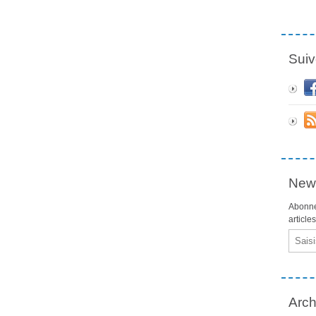
Suiv
News
Abonne
article
Email
Arch