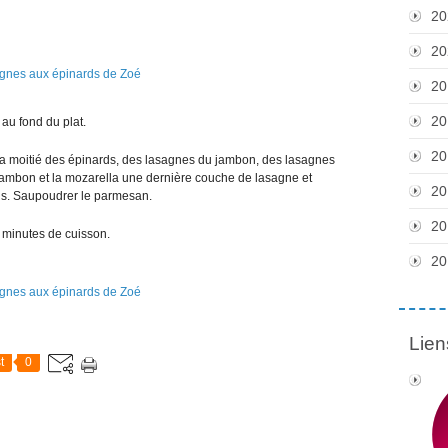
20
20
20
20
 au fond du plat.
20
la moitié des épinards, des lasagnes du jambon, des lasagnes
 jambon et la mozarella une dernière couche de lasagne et
20
ds. Saupoudrer le parmesan.
20
0 minutes de cuisson.
20
Lien
t
0