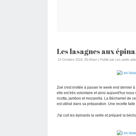
Les lasagnes aux épina
14 Octobre 2016, 05:00am
|
Publié par Les petits pla
Zoé s'est invitée à passer le week end dernier à l
elle est très volontaire et ainsi aujourd'hui no
ricotta, jambon et mozarella. La Béchamel de ce
est utilisé dans sa préparation. Une recette faite
J'ai cuit les épinards la veille et préparé la béc