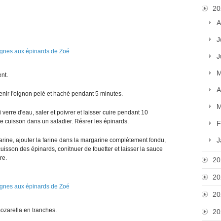
20
A
J
J
M
nt.
A
venir l'oignon pelé et haché pendant 5 minutes.
M
i verre d'eau, saler et poivrer et laisser cuire pendant 10
de cuisson dans un saladier. Résrer les épinards.
F
J
garine, ajouter la farine dans la margarine complètement fondu,
e cuisson des épinards, conitnuer de fouetter et laisser la sauce
re.
20
20
20
ozarella en tranches.
20