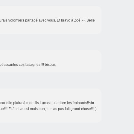
rais volontiers partagé avec vous. Et bravo à Zoé ;-). Belle
pétissantes ces lasagnes!!!! bisous
car elle plaira à mon fils Lucas qui adore les épinards!!<br
!!!! Et à toi aussi mais bon, tu n'as pas fait grand chose!!! ;)