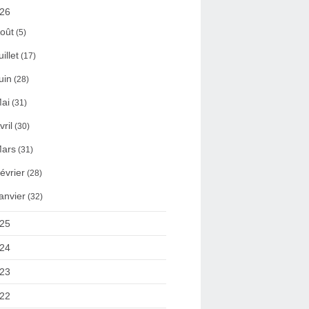
26
oût
(5)
uillet
(17)
uin
(28)
ai
(31)
vril
(30)
ars
(31)
évrier
(28)
anvier
(32)
25
24
23
22