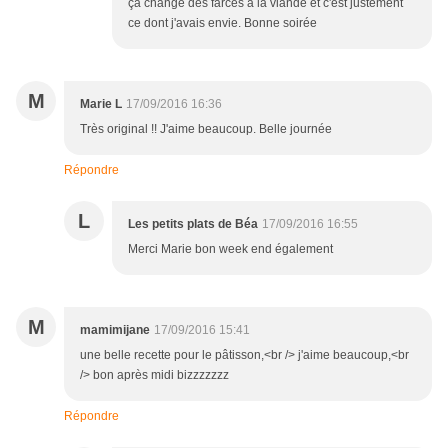
ça change des farces à la viande et c'est justement
ce dont j'avais envie. Bonne soirée
M
Marie L
17/09/2016 16:36
Très original !! J'aime beaucoup. Belle journée
Répondre
L
Les petits plats de Béa
17/09/2016 16:55
Merci Marie bon week end également
M
mamimijane
17/09/2016 15:41
une belle recette pour le pâtisson,<br /> j'aime beaucoup,<br
/> bon après midi bizzzzzzz
Répondre