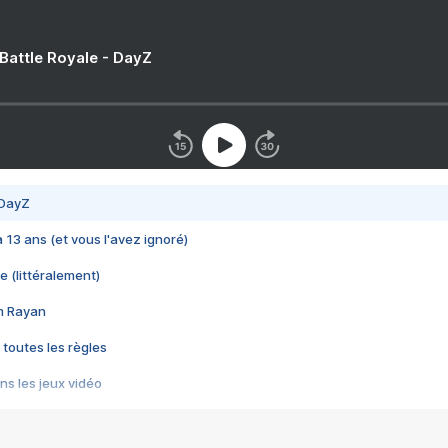
 Battle Royale - DayZ
 DayZ
 a 13 ans (et vous l'avez ignoré)
e (littéralement)
im Rayan
 toutes les règles
s les jeux vidéo
us choquant de Rockstar ? - Le scandale BULLY