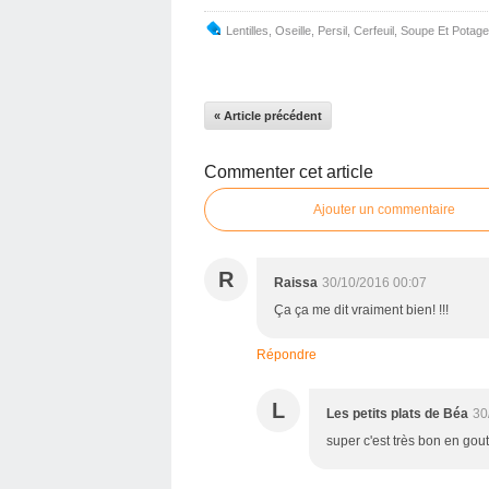
Lentilles
,
Oseille
,
Persil
,
Cerfeuil
,
Soupe Et Potage
« Article précédent
Commenter cet article
Ajouter un commentaire
R
Raissa
30/10/2016 00:07
Ça ça me dit vraiment bien! !!!
Répondre
L
Les petits plats de Béa
30
super c'est très bon en gout