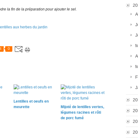
20
re la fin de la préparation pour ajouter le sel.
A
J
J
M
t
0
A
M
F
J
20
Lentilles et oeufs en
meurette
Mijoté de lentilles vertes,
20
légumes racines et rôti
de porc fumé
20
20