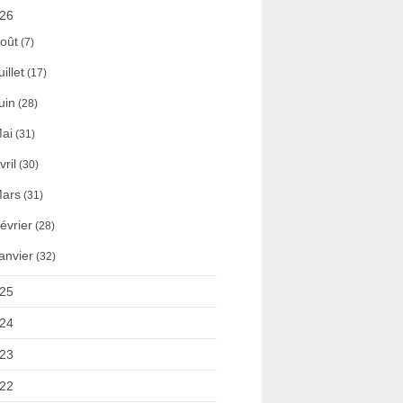
26
oût
(7)
uillet
(17)
uin
(28)
ai
(31)
vril
(30)
ars
(31)
évrier
(28)
anvier
(32)
25
24
23
22