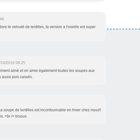
:46
le velouté de lentilles, ta version a l'oseille est super
/10/2016 08:25
raiment aimé et on aime également toutes les soupes aux
s aussi pois cassés.
 La soupe de lentilles est incontournable en hiver chez nous!!
s..<br /> bisous