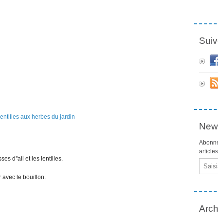
Suiv
News
Abonne
article
s d''ail et les lentilles.
Email
r avec le bouillon.
Arch