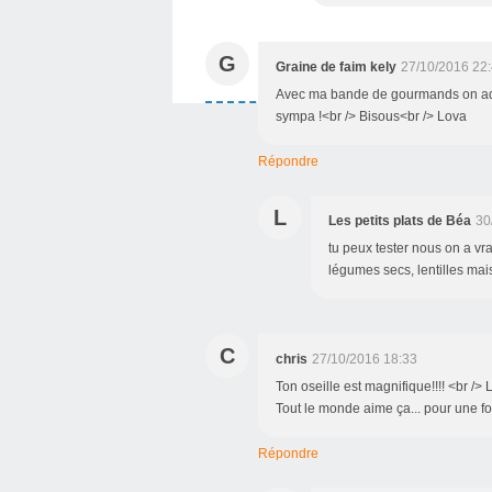
G
Graine de faim kely
27/10/2016 22
Avec ma bande de gourmands on adore 
sympa !<br /> Bisous<br /> Lova
Répondre
L
Les petits plats de Béa
30
tu peux tester nous on a v
légumes secs, lentilles mai
C
chris
27/10/2016 18:33
Ton oseille est magnifique!!!! <br />
Tout le monde aime ça... pour une foi
Répondre