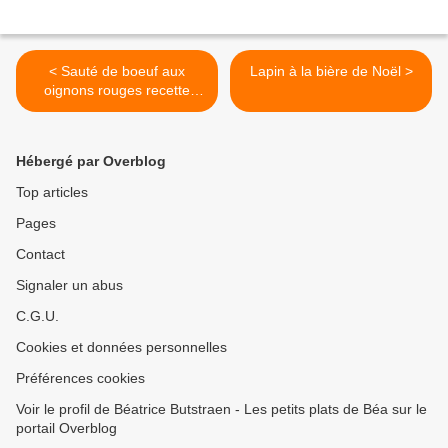
< Sauté de boeuf aux
Lapin à la bière de Noël >
oignons rouges recette
péruvienne - Pérou (3) le
Machu Picchu et les Salines
de Maras
Hébergé par Overblog
Top articles
Pages
Contact
Signaler un abus
C.G.U.
Cookies et données personnelles
Préférences cookies
Voir le profil de Béatrice Butstraen - Les petits plats de Béa sur le
portail Overblog